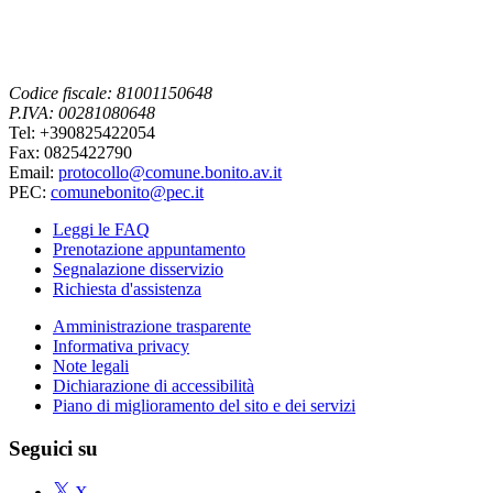
Codice fiscale: 81001150648
P.IVA: 00281080648
Tel: +390825422054
Fax: 0825422790
Email:
protocollo@comune.bonito.av.it
PEC:
comunebonito@pec.it
Leggi le FAQ
Prenotazione appuntamento
Segnalazione disservizio
Richiesta d'assistenza
Amministrazione trasparente
Informativa privacy
Note legali
Dichiarazione di accessibilità
Piano di miglioramento del sito e dei servizi
Seguici su
X