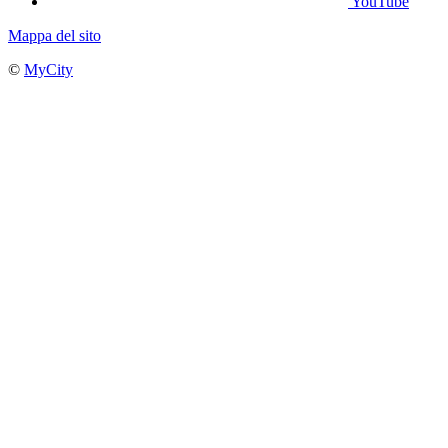
YouTube
Mappa del sito
©
MyCity