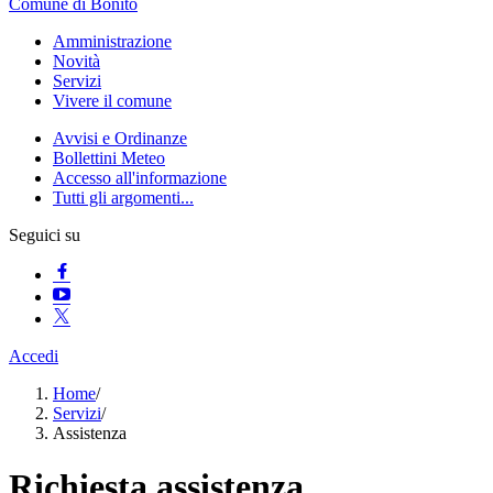
Comune di Bonito
Amministrazione
Novità
Servizi
Vivere il comune
Avvisi e Ordinanze
Bollettini Meteo
Accesso all'informazione
Tutti gli argomenti...
Seguici su
Accedi
Home
/
Servizi
/
Assistenza
Richiesta assistenza