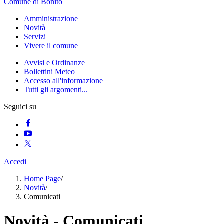
Comune di Bonito
Amministrazione
Novità
Servizi
Vivere il comune
Avvisi e Ordinanze
Bollettini Meteo
Accesso all'informazione
Tutti gli argomenti...
Seguici su
Accedi
Home Page
/
Novità
/
Comunicati
Novità - Comunicati