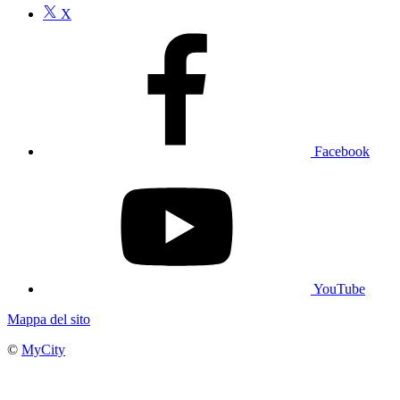
X
Facebook
YouTube
Mappa del sito
©
MyCity