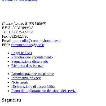
Codice fiscale: 81001150648
P.IVA: 00281080648
Tel: +390825422054
Fax: 0825422790
Email:
protocollo@comune.bonito.av.it
PEC:
comunebonito@pec.it
Leggi le FAQ
Prenotazione appuntamento
Segnalazione disservizio
Richiesta d'assistenza
Amministrazione trasparente
Informativa privacy
Note legali
Dichiarazione di accessibilità
Piano di miglioramento del sito e dei servizi
Seguici su