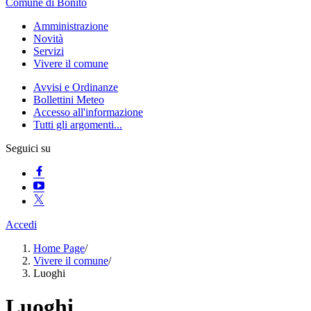
Comune di Bonito
Amministrazione
Novità
Servizi
Vivere il comune
Avvisi e Ordinanze
Bollettini Meteo
Accesso all'informazione
Tutti gli argomenti...
Seguici su
Accedi
Home Page
/
Vivere il comune
/
Luoghi
Luoghi