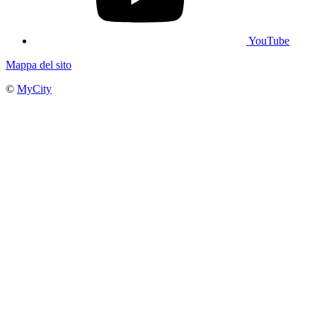
YouTube
Mappa del sito
©
MyCity