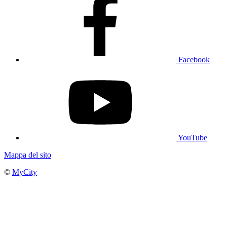
Facebook
YouTube
Mappa del sito
©
MyCity