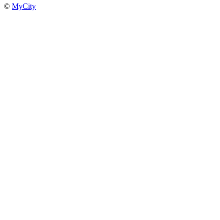
©
MyCity