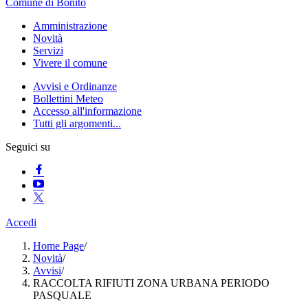
Comune di Bonito
Amministrazione
Novità
Servizi
Vivere il comune
Avvisi e Ordinanze
Bollettini Meteo
Accesso all'informazione
Tutti gli argomenti...
Seguici su
Accedi
Home Page
/
Novità
/
Avvisi
/
RACCOLTA RIFIUTI ZONA URBANA PERIODO
PASQUALE