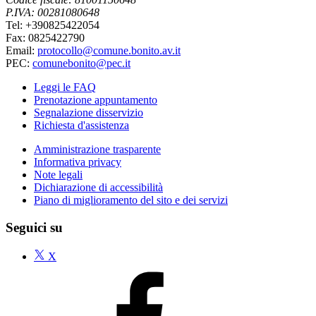
P.IVA: 00281080648
Tel: +390825422054
Fax: 0825422790
Email:
protocollo@comune.bonito.av.it
PEC:
comunebonito@pec.it
Leggi le FAQ
Prenotazione appuntamento
Segnalazione disservizio
Richiesta d'assistenza
Amministrazione trasparente
Informativa privacy
Note legali
Dichiarazione di accessibilità
Piano di miglioramento del sito e dei servizi
Seguici su
X