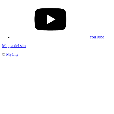
YouTube
Mappa del sito
©
MyCity