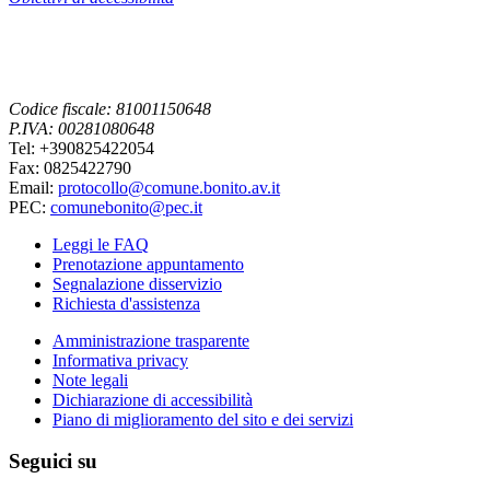
Codice fiscale: 81001150648
P.IVA: 00281080648
Tel: +390825422054
Fax: 0825422790
Email:
protocollo@comune.bonito.av.it
PEC:
comunebonito@pec.it
Leggi le FAQ
Prenotazione appuntamento
Segnalazione disservizio
Richiesta d'assistenza
Amministrazione trasparente
Informativa privacy
Note legali
Dichiarazione di accessibilità
Piano di miglioramento del sito e dei servizi
Seguici su