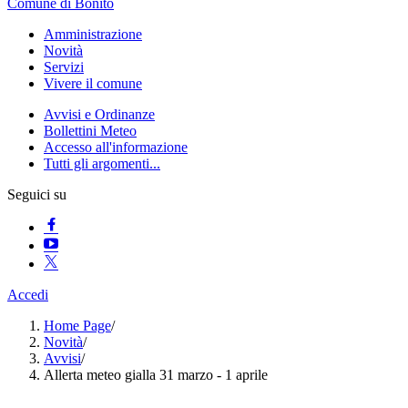
Comune di Bonito
Amministrazione
Novità
Servizi
Vivere il comune
Avvisi e Ordinanze
Bollettini Meteo
Accesso all'informazione
Tutti gli argomenti...
Seguici su
Accedi
Home Page
/
Novità
/
Avvisi
/
Allerta meteo gialla 31 marzo - 1 aprile