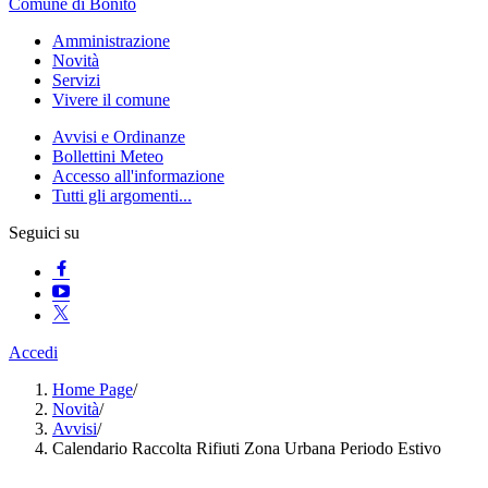
Comune di Bonito
Amministrazione
Novità
Servizi
Vivere il comune
Avvisi e Ordinanze
Bollettini Meteo
Accesso all'informazione
Tutti gli argomenti...
Seguici su
Accedi
Home Page
/
Novità
/
Avvisi
/
Calendario Raccolta Rifiuti Zona Urbana Periodo Estivo