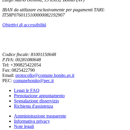
IBAN da utilizzare esclusivamente per pagamenti TARI:
IT58P0760115100000082192907
Obiettivi di accessibilità
Codice fiscale: 81001150648
P.IVA: 00281080648
Tel: +390825422054
Fax: 0825422790
Email:
protocollo@comune.bonito.av.it
PEC:
comunebonito@pec.it
Leggi le FAQ
Prenotazione appuntamento
Segnalazione disservizio
Richiesta d'assistenza
Amministrazione trasparente
Informativa privacy
Note legali