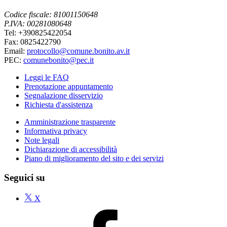
Codice fiscale: 81001150648
P.IVA: 00281080648
Tel: +390825422054
Fax: 0825422790
Email:
protocollo@comune.bonito.av.it
PEC:
comunebonito@pec.it
Leggi le FAQ
Prenotazione appuntamento
Segnalazione disservizio
Richiesta d'assistenza
Amministrazione trasparente
Informativa privacy
Note legali
Dichiarazione di accessibilità
Piano di miglioramento del sito e dei servizi
Seguici su
X