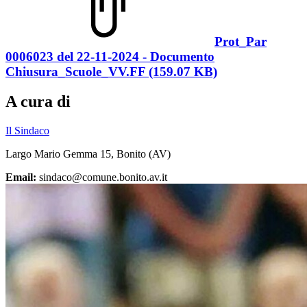
Prot_Par
0006023 del 22-11-2024 - Documento
Chiusura_Scuole_VV.FF (159.07 KB)
A cura di
Il Sindaco
Largo Mario Gemma 15, Bonito (AV)
Email:
sindaco@comune.bonito.av.it