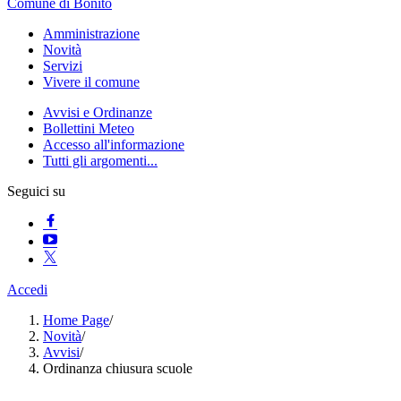
Comune di Bonito
Amministrazione
Novità
Servizi
Vivere il comune
Avvisi e Ordinanze
Bollettini Meteo
Accesso all'informazione
Tutti gli argomenti...
Seguici su
Accedi
Home Page
/
Novità
/
Avvisi
/
Ordinanza chiusura scuole