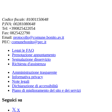
Codice fiscale: 81001150648
P.IVA: 00281080648
Tel: +390825422054
Fax: 0825422790
Email:
protocollo@comune.bonito.av.it
PEC:
comunebonito@pec.it
Leggi le FAQ
Prenotazione appuntamento
Segnalazione disservizio
Richiesta d'assistenza
Amministrazione trasparente
Informativa privacy
Note legali
Dichiarazione di accessibilità
Piano di miglioramento del sito e dei servizi
Seguici su
X