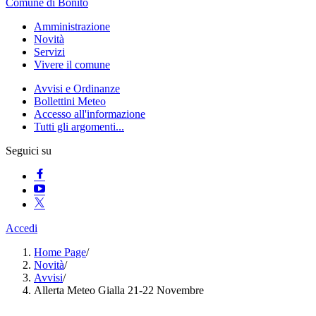
Comune di Bonito
Amministrazione
Novità
Servizi
Vivere il comune
Avvisi e Ordinanze
Bollettini Meteo
Accesso all'informazione
Tutti gli argomenti...
Seguici su
Accedi
Home Page
/
Novità
/
Avvisi
/
Allerta Meteo Gialla 21-22 Novembre