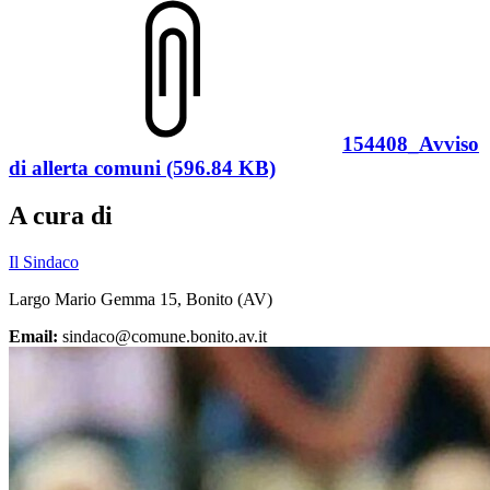
154408_Avviso
di allerta comuni (596.84 KB)
A cura di
Il Sindaco
Largo Mario Gemma 15, Bonito (AV)
Email:
sindaco@comune.bonito.av.it