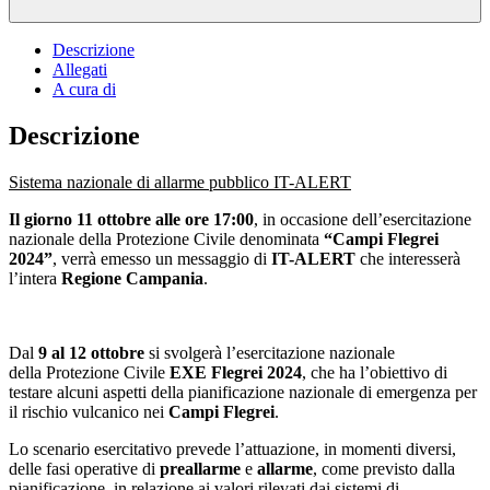
Descrizione
Allegati
A cura di
Descrizione
Sistema nazionale di allarme pubblico IT-ALERT
Il giorno 11 ottobre alle ore 17:00
, in occasione dell’esercitazione
nazionale della Protezione Civile denominata
“Campi Flegrei
2024”
, verrà emesso un messaggio di
IT-ALERT
che interesserà
l’intera
Regione Campania
.
Dal
9 al 12 ottobre
si svolgerà l’esercitazione nazionale
della Protezione Civile
EXE Flegrei 2024
, che ha l’obiettivo di
testare alcuni aspetti della pianificazione nazionale di emergenza per
il rischio vulcanico nei
Campi Flegrei
.
Lo scenario esercitativo prevede l’attuazione, in momenti diversi,
delle fasi operative di
preallarme
e
allarme
, come previsto dalla
pianificazione, in relazione ai valori rilevati dai sistemi di