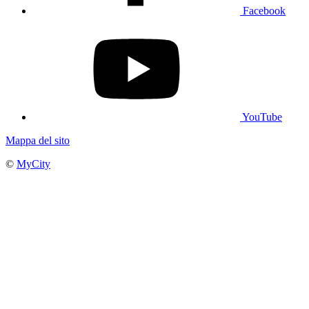
Facebook
YouTube
Mappa del sito
©
MyCity