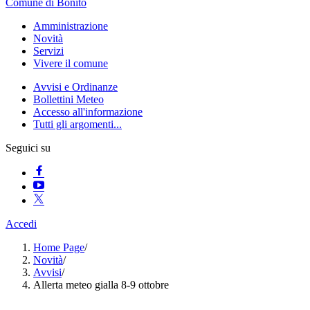
Comune di Bonito
Amministrazione
Novità
Servizi
Vivere il comune
Avvisi e Ordinanze
Bollettini Meteo
Accesso all'informazione
Tutti gli argomenti...
Seguici su
Accedi
Home Page
/
Novità
/
Avvisi
/
Allerta meteo gialla 8-9 ottobre