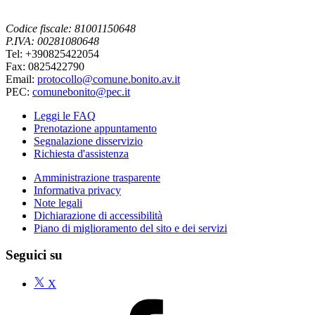
Codice fiscale: 81001150648
P.IVA: 00281080648
Tel: +390825422054
Fax: 0825422790
Email:
protocollo@comune.bonito.av.it
PEC:
comunebonito@pec.it
Leggi le FAQ
Prenotazione appuntamento
Segnalazione disservizio
Richiesta d'assistenza
Amministrazione trasparente
Informativa privacy
Note legali
Dichiarazione di accessibilità
Piano di miglioramento del sito e dei servizi
Seguici su
X