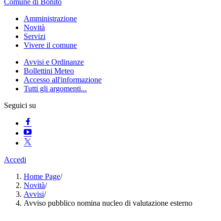
Comune di Bonito
Amministrazione
Novità
Servizi
Vivere il comune
Avvisi e Ordinanze
Bollettini Meteo
Accesso all'informazione
Tutti gli argomenti...
Seguici su
Accedi
Home Page
/
Novità
/
Avvisi
/
Avviso pubblico nomina nucleo di valutazione esterno