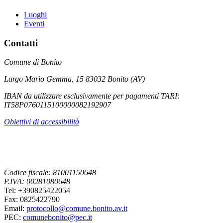
Luoghi
Eventi
Contatti
Comune di Bonito
Largo Mario Gemma, 15 83032 Bonito (AV)
IBAN da utilizzare esclusivamente per pagamenti TARI:
IT58P0760115100000082192907
Obiettivi di accessibilità
Codice fiscale: 81001150648
P.IVA: 00281080648
Tel: +390825422054
Fax: 0825422790
Email:
protocollo@comune.bonito.av.it
PEC:
comunebonito@pec.it