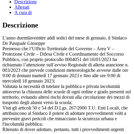
Descrizione
Allegati
A cura di
Descrizione
L'anno duemilaventitre addì sedici del mese di gennaio, il Sindaco
De Pasquale Giuseppe
Premesso che l’Ufficio Territoriale del Governo – Area V –
Protezione Civile – Difesa Civile e Coordinamento del Soccorso
Pubblico, con proprio protocollo 0004051 del 16/01/2023 ha
richiamato l’attenzione sull’avviso Regionale di allerta arancione n.
003/2023 che prevede condizioni meteorologiche avverse dalle ore
9:00 di domani martedì 17 gennaio 2023 e fino alle ore 9:00 di
mercoledì 18 gennaio 2023;
Valutata la necessità di tutelare la pubblica e privata incolumità
attraverso la chiusura delle scuole di ogni ordine e grado presenti sul
territorio, evitando altresì rischi dovuti alla circolazione dei mezzi di
trasporto degli alunni verso la scuola;
Visti gli articoli 50 e 54 del D.Lgs. 267/2000 T.U. Enti Locali, che
attribuiscono al Sindaco il potere di adottare provvedimenti volti a
prevenire gravi pericoli che minacciano la sicurezza urbana e
l'incolumità pubblica;
Ritenuto di dover adottare, pertanto, tutti i provvedimenti urgenti