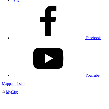
X
Facebook
YouTube
Mappa del sito
©
MyCity