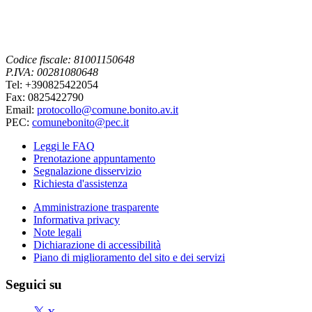
Codice fiscale: 81001150648
P.IVA: 00281080648
Tel: +390825422054
Fax: 0825422790
Email:
protocollo@comune.bonito.av.it
PEC:
comunebonito@pec.it
Leggi le FAQ
Prenotazione appuntamento
Segnalazione disservizio
Richiesta d'assistenza
Amministrazione trasparente
Informativa privacy
Note legali
Dichiarazione di accessibilità
Piano di miglioramento del sito e dei servizi
Seguici su