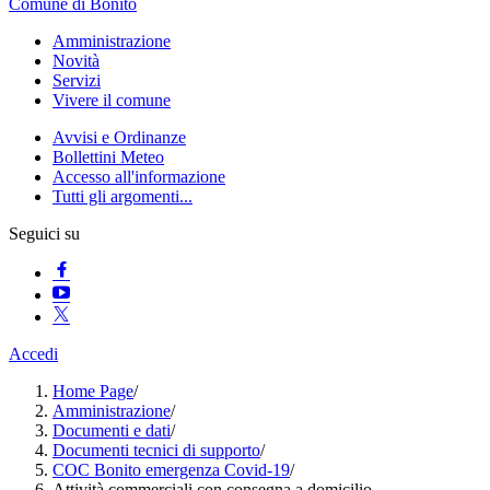
Comune di Bonito
Amministrazione
Novità
Servizi
Vivere il comune
Avvisi e Ordinanze
Bollettini Meteo
Accesso all'informazione
Tutti gli argomenti...
Seguici su
Accedi
Home Page
/
Amministrazione
/
Documenti e dati
/
Documenti tecnici di supporto
/
COC Bonito emergenza Covid-19
/
Attività commerciali con consegna a domicilio