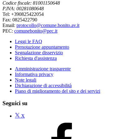
Codice fiscale: 81001150648
P.IVA: 00281080648
Tel: +390825422054
Fax: 0825422790
Email:
protocollo@comune.bonito.av.it
PEC:
comunebonito@pec.it
Leggi le FAQ
Prenotazione appuntamento
Segnalazione disservizio
Richiesta d'assistenza
Amministrazione trasparente
Informativa privacy
Note legali
Dichiarazione di accessibilità
Piano di miglioramento del sito e dei servizi
Seguici su
X